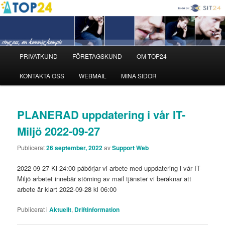
Internet och säkerhetsleverantör med personlig support i fokus!
TOP24
Huvudmeny
PRIVATKUND
FÖRETAGSKUND
OM TOP24
Hoppa
Hoppa
KONTAKTA OSS
WEBMAIL
MINA SIDOR
till
till
primärt
sekundärt
PLANERAD uppdatering i vår IT-
innehåll
innehåll
Miljö 2022-09-27
Publicerat
26 september, 2022
av
Support Web
2022-09-27 Kl 24:00 påbörjar vi arbete med uppdatering i vår IT-
Miljö arbetet innebär störning av mail tjänster vi beräknar att
arbete är klart 2022-09-28 kl 06:00
Publicerat i
Aktuellt
,
Driftinformation