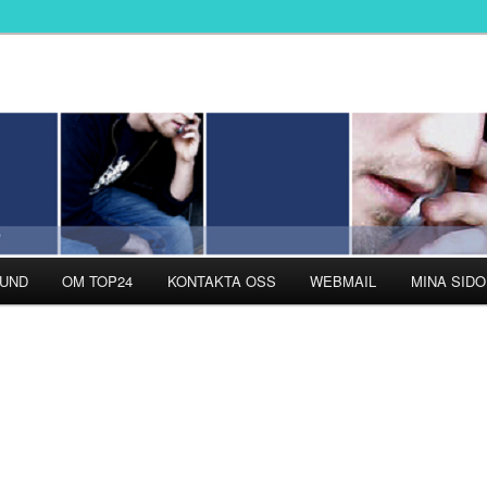
r med personlig support i fokus!
UND
OM TOP24
KONTAKTA OSS
WEBMAIL
MINA SIDO