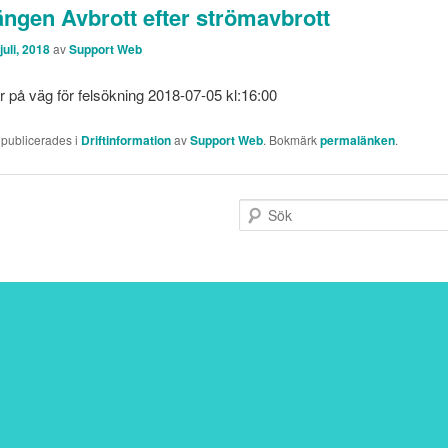
ngen Avbrott efter strömavbrott
juli, 2018
av
Support Web
r på väg för felsökning 2018-07-05 kl:16:00
 publicerades i
Driftinformation
av
Support Web
. Bokmärk
permalänken
.
S
ö
k