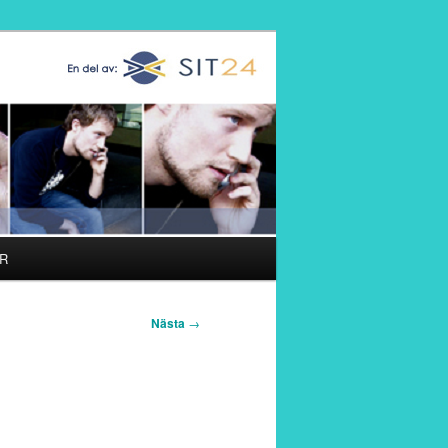
R
Nästa
→