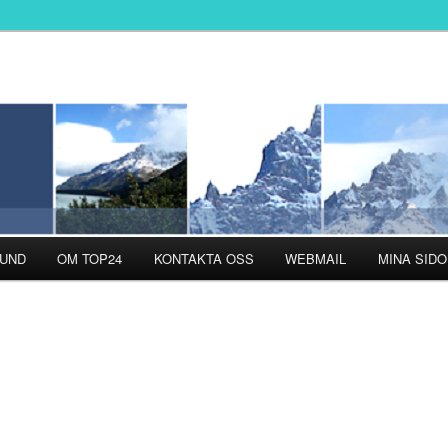
r med personlig support i fokus!
UND
OM TOP24
KONTAKTA OSS
WEBMAIL
MINA SIDO