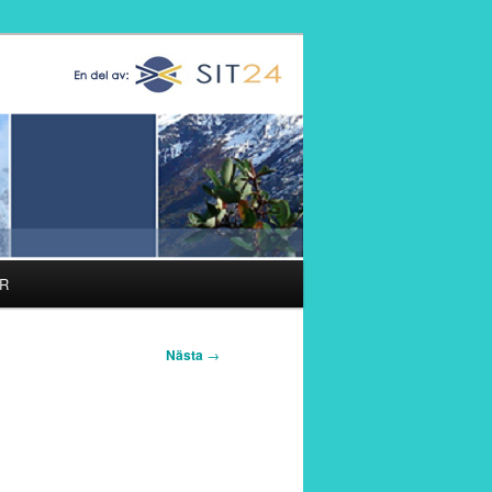
R
Nästa
→