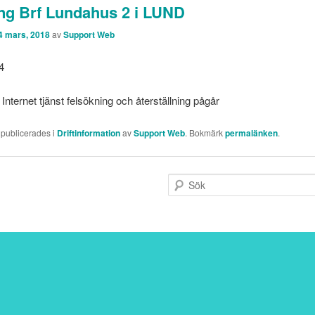
ng Brf Lundahus 2 i LUND
4 mars, 2018
av
Support Web
4
 Internet tjänst felsökning och återställning pågår
 publicerades i
Driftinformation
av
Support Web
. Bokmärk
permalänken
.
S
ö
k